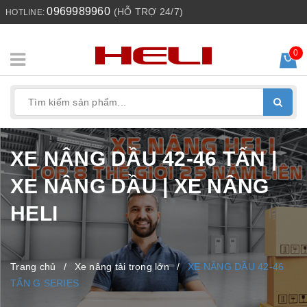
0969989960
(HỖ TRỢ 24/7)
HOTLINE:
0
XE NÂNG DẦU 42-46 TẤN |
XE NÂNG DẦU | XE NÂNG
HELI
Trang chủ
/
Xe nâng tải trọng lớn
/
XE NÂNG DẦU 42-46
TẤN G SERIES