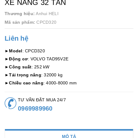
XE NÂNG 32 TẤN
Thương hiệu:
Anhui HELI
Mã sản phẩm:
CPCD320
Liên hệ
►
Model
: CPCD320
►
Động cơ
: VOLVO TAD95V2E
►
Công suất
: 252 kW
►
Tải trọng nâng
: 32000 kg
►
Chiều cao nâng
: 4000-8000 mm
TƯ VẤN ĐẶT MUA 24/7
0969989960
MÔ TẢ