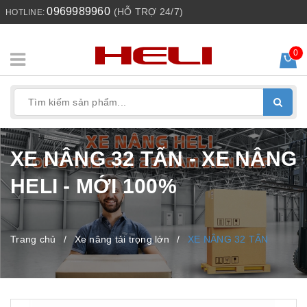
0969989960
(HỖ TRỢ 24/7)
HOTLINE:
0
XE NÂNG 32 TẤN - XE NÂNG
HELI - MỚI 100%
Trang chủ
/
Xe nâng tải trọng lớn
/
XE NÂNG 32 TẤN