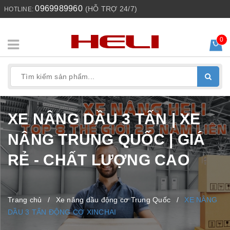
0969989960
(HỖ TRỢ 24/7)
HOTLINE:
0
XE NÂNG DẦU 3 TẤN | XE
NÂNG TRUNG QUỐC | GIÁ
RẺ - CHẤT LƯỢNG CAO
Trang chủ
/
Xe nâng dầu động cơ Trung Quốc
/
XE NÂNG
DẦU 3 TẤN ĐỘNG CƠ XINCHAI