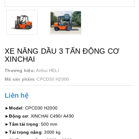
XE NÂNG DẦU 3 TẤN ĐỘNG CƠ
XINCHAI
Thương hiệu:
Anhui HELI
Mã sản phẩm:
CPCD30 H2000
Liên hệ
►
Model
: CPCD30 H2000
►
Động cơ
: XINCHAI C490/ A490
►
Tâm tải trọng
: 500 mm
►
Tải trọng nâng
: 3000 kg