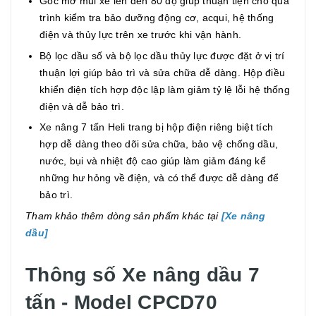
Góc mở mui xe lên đến 80 độ giúp thuận tiện cho quá
trình kiểm tra bảo dưỡng động cơ, acqui, hệ thống
điện và thủy lực trên xe trước khi vận hành.
Bộ lọc dầu số và bộ lọc dầu thủy lực được đặt ở vị trí
thuận lợi giúp bảo trì và sửa chữa dễ dàng. Hộp điều
khiển điện tích hợp độc lập làm giảm tỷ lệ lỗi hệ thống
điện và dễ bảo trì.
Xe nâng 7 tấn Heli trang bị hộp điện riêng biệt tích
hợp dễ dàng theo dõi sửa chữa, bảo vệ chống dầu,
nước, bụi và nhiệt độ cao giúp làm giảm đáng kể
những hư hỏng về điện, và có thể được dễ dàng để
bảo trì.
Tham khảo thêm dòng sản phẩm khác tại
[
Xe nâng
dầu
]
Thông số Xe nâng dầu 7
tấn - Model CPCD70