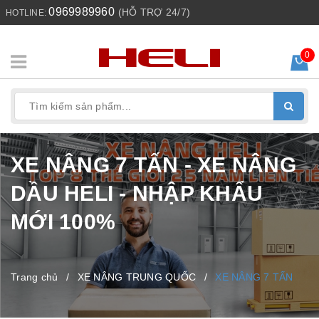
0969989960
(HỖ TRỢ 24/7)
HOTLINE:
0
XE NÂNG 7 TẤN - XE NÂNG
DẦU HELI - NHẬP KHẨU
MỚI 100%
Trang chủ
/
XE NÂNG TRUNG QUỐC
/
XE NÂNG 7 TẤN