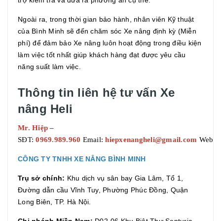
Ngoài ra, trong thời gian bảo hành, nhân viên Kỹ thuật
của Bình Minh sẽ đến chăm sóc Xe nâng định kỳ (Miễn
phí) để đảm bảo Xe nâng luôn hoạt động trong điều kiện
làm việc tốt nhất giúp khách hàng đạt được yêu cầu
năng suất làm việc.
Thông tin liên hệ tư vấn Xe
nâng Heli
Mr. Hiệp
–
SĐT:
0969.989.960
Email:
hiepxenangheli@gmail.com
Websit
CÔNG TY TNHH XE NÂNG BÌNH MINH
Trụ sở chính:
Khu dịch vụ sân bay Gia Lâm, Tổ 1,
Đường dẫn cầu Vĩnh Tuy, Phường Phúc Đồng, Quận
Long Biên, TP. Hà Nội.
Chi nhánh Miền Nam:
D02-06 Khu Biệt Thự Senturia,