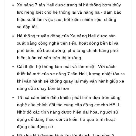
Xe nâng 7 tấn Heli được trang bị hệ thống bơm thủy
lực riêng biệt cho hệ thống lái và nâng hạ - đảm bảo
hiệu suất làm việc cao, tiết kiệm nhiên liệu, chống
va đập tốt.
Hệ thống truyền động của Xe nâng Heli được sản
xuất bằng công nghệ tiên tiến, hoạt động bền bỉ và
phổ biến, dễ bảo dưỡng; phụ tùng chính hãng phổ
biển, luôn có sẵn trên thị trường.
Cải thiện hệ thống làm mát và tản nhiệt: Với cách
thiết kế mới của xe nâng 7 tấn Heli, lượng nhiệt tỏa ra
khi vận hành sẽ không quay lại máy vận hành giúp xe
nâng dầu chạy bền bỉ hơn
Tất cả cảm biến điều khiển phát triển dựa trên công
nghệ của chính đối tác cung cấp động cơ cho HELI.
Nhờ đó các tính năng được hiện đại hóa, người sử
dụng dễ dàng theo dõi và kiểm tra quá trình hoạt
động của động cơ.
Bầu lọc khí đường kính lớn tới 9 inch, bao gồm 2