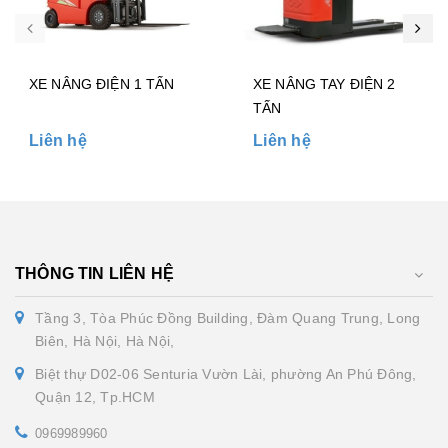
XE NÂNG ĐIỆN 1 TẤN
XE NÂNG TAY ĐIỆN 2
TẤN
Liên hệ
Liên hệ
THÔNG TIN LIÊN HỆ
Tầng 3, Tòa Phúc Đồng Building, Đàm Quang Trung, Long
Biên, Hà Nội, Hà Nội,
Biệt thự D02-06 Senturia Vườn Lài, phường An Phú Đông,
Quận 12, Tp.HCM
0969989960