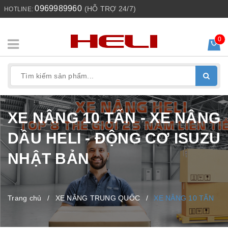
0969989960
(HỖ TRỢ 24/7)
HOTLINE:
0
XE NÂNG 10 TẤN - XE NÂNG
DẦU HELI - ĐỘNG CƠ ISUZU
NHẬT BẢN
Trang chủ
/
XE NÂNG TRUNG QUỐC
/
XE NÂNG 10 TẤN