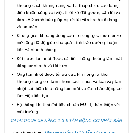
khoảng cách khung nâng và hạ thấp chiều cao bảng
điều khiển cùng với việc thiết kế đặt gương cầu lồi và
đèn LED cảnh báo giúp người lái vận hành dễ dàng
và an toàn.
Không gian khoang động cơ mở rộng, góc mở mui xe
mở rộng 80 độ giúp cho quá trình bảo dưỡng thuận
tiện và nhanh chóng.
Két nước làm mát được cải tiến thông thoáng làm mát
động cơ nhanh và tốt hơn.
Ống tản nhiệt được tối ưu đưa khí nóng ra khỏi
khoang động cơ, tấm nhôm cách nhiệt và loại vây tản
nhiệt cải thiện khả năng làm mát và đảm bảo động cơ
làm việc liên tục.
Hệ thống khí thải đạt tiêu chuẩn EU III, thân thiện với
môi trường.
CATALOGUE XE NÂNG 1-3.5 TẤN ĐỘNG CƠ NHẬT BẢN
Tham khảo thêm
[
Xe nâng dầu 1-3.5 tấn - Động cơ