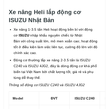
Xe nâng Heli lắp động cơ
ISUZU Nhật Bản
Xe nâng 1-3.5 tấn Heli hoạt động bền bỉ với động
cơ
ISUZU
nhập khẩu nguyên chiếc từ Nhật
Bản với công suất lớn, mô men xoắn cao; hoạt động
tốt ở điều kiện làm việc liên tục, cường độ lớn với độ
chính xác cao.
Động cơ thường lắp xe nâng 2-3.5 tấn là ISUZU
C240 và ISUZU 4JG2, đây là dòng động cơ khá phổ
biến tại Việt Nam bởi chất lượng tốt, giá rẻ và phụ
tùng dễ thay thế.
Thông số động cơ ISUZU C240 và ISUZU 4JG2
Model
ĐVT
ISUZU C240
IS