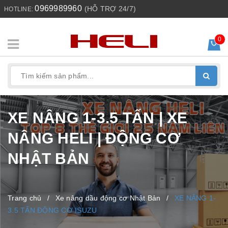
0969989960
(HỖ TRỢ 24/7)
HOTLINE:
0
XE NÂNG 1-3.5 TẤN | XE
NÂNG HELI | ĐỘNG CƠ
NHẬT BẢN
Trang chủ
/
Xe nâng dầu động cơ Nhật Bản
/
XE NÂNG 1-
3.5 TẤN ĐỘNG CƠ ISUZU