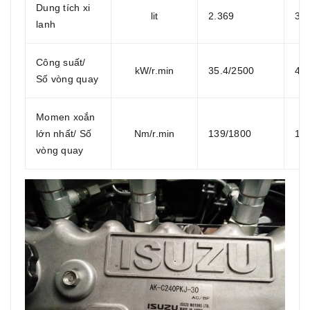
Dung tích xi
lit
2.369
3.
lanh
Công suất/
kW/r.min
35.4/2500
46
Số vòng quay
Momen xoắn
lớn nhất/ Số
Nm/r.min
139/1800
19
vòng quay