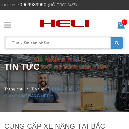
0969989960
(HỖ TRỢ 24/7)
HOTLINE:
0
TIN TỨC
Trang chủ
/
Tin tức
/
CUNG CẤP XE NÂNG TẠI BẮC
GIANG - XE NÂNG HELI
CUNG CẤP XE NÂNG TẠI BẮC