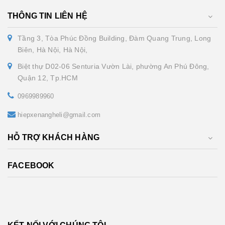
THÔNG TIN LIÊN HỆ
Tầng 3, Tòa Phúc Đồng Building, Đàm Quang Trung, Long
Biên, Hà Nội, Hà Nội,
Biệt thự D02-06 Senturia Vườn Lài, phường An Phú Đông,
Quận 12, Tp.HCM
0969989960
hiepxenangheli@gmail.com
HỖ TRỢ KHÁCH HÀNG
FACEBOOK