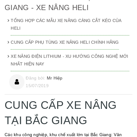
GIANG - XE NÂNG HELI
TỔNG HỢP CÁC MẪU XE NÂNG CÀNG CẮT KÉO CỦA
HELI
CUNG CẤP PHỤ TÙNG XE NÂNG HELI CHÍNH HÃNG
XE NÂNG ĐIỆN LITHIUM - XU HƯỚNG CÔNG NGHỆ MỚI
NHẤT HIỆN NAY
Đăng bởi:
Mr Hiệp
15/07/2019
CUNG CẤP XE NÂNG
TẠI BẮC GIANG
Các khu công nghiệp, khu chế xuất lớn tại Bắc Giang: Vân