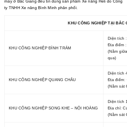
máy ở Bắc Giang đều tin dùng sản phẩm Xe nâng Heli do Công
ty TNHH Xe nâng Bình Minh phân phối.
KHU CÔNG NGHIỆP TẠI BẮC 
Diện tích 
Địa điểm 
KHU CÔNG NGHIỆP ĐÌNH TRÁM
(Nằm giữa
qua)
Diện tích 
KHU CÔNG NGHIỆP QUANG CHÂU
Địa điểm:
(Nằm sát 
Diện tích 
KHU CÔNG NGHIỆP SONG KHE – NỘI HOÀNG
Địa chỉ: 
(Nằm sát 