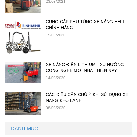
23/03/2021
CUNG CẤP PHỤ TÙNG XE NÂNG HELI
CHÍNH HÃNG
15/09/2020
XE NÂNG ĐIỆN LITHIUM - XU HƯỚNG
CÔNG NGHỆ MỚI NHẤT HIỆN NAY
14/08/2020
CÁC ĐIỀU CẦN CHÚ Ý KHI SỬ DỤNG XE
NÂNG KHO LẠNH
08/08/2020
DANH MỤC