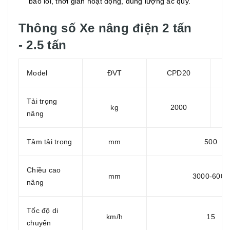
báo lỗi, thời gian hoạt động, dung lượng ắc quy.
Thông số Xe nâng điện 2 tấn
- 2.5 tấn
Model
ĐVT
CPD20
Tải trọng
kg
2000
nâng
Tâm tải trọng
mm
500
Chiều cao
mm
3000-6000
nâng
Tốc độ di
km/h
15
chuyển