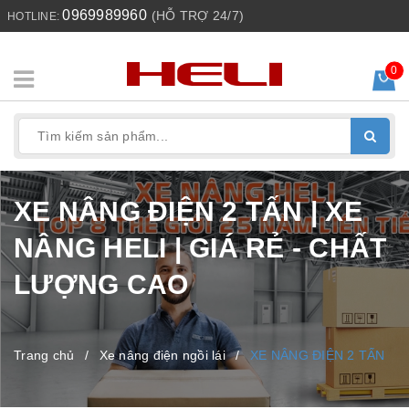
0969989960
(HỖ TRỢ 24/7)
HOTLINE:
0
XE NÂNG ĐIỆN 2 TẤN | XE
NÂNG HELI | GIÁ RẺ - CHẤT
LƯỢNG CAO
Trang chủ
/
Xe nâng điện ngồi lái
/
XE NÂNG ĐIỆN 2 TẤN