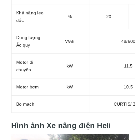
Khả năng leo
%
20
dốc
Dung lượng
V/Ah
48/600
Ắc quy
Motor di
kW
11.5
chuyển
Motor bơm
kW
10.5
Bo mạch
CURTIS/ ZA
Hình ảnh Xe nâng điện Heli